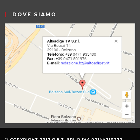
DOVE SIAMO
© COPYRIGHT 2017 G.E.T. SRL P.IVA 02144210222