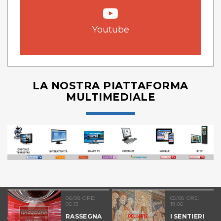
Youtube
LA NOSTRA PIATTAFORMA
MULTIMEDIALE
06/08 ORE:
05/08 ORE:
05.13
19.06
NALE
RASSEGNA
I SENTIERI