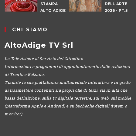
E
STAMPA
DELL'ARTE
ALTO ADIGE
2026 - PT.5
IO
DENNO
CHI SIAMO
AltoAdige TV Srl
La Televisione al Servizio del Cittadino
Informazioni e programmi di approfondimento dalle redazioni
di Trento e Bolzano.
Tramite la sua piattaforma multimediale interattiva è in grado
di trasmettere contenuti sia propri che di terzi, sia in alta che
bassa definizione, sulla tv digitale terrestre, sul web, sul mobile
(piattaforma Apple e Android) e su bacheche digitali (totem o
monitor).