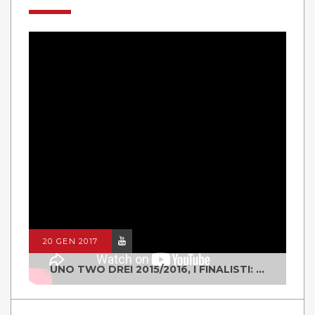
20 GEN 2017
UNO TWO DREI 2015/2016, I FINALISTI: CLASSE IV ALS ISTITUTO "DEGASPERI" BORGO VALSUGANA