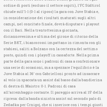
ordine di posti (escluso il settore ospiti), l’FC Südtirol
chiude sull’1-1 (0-1 al riposo) la gara con Juve Stabia e,
in considerazione dei risultati maturati sugli altri
campi, nel concitato finale, dovrà disputare i playout
con il Bari. Nella trentottesima giornata,
diciannovesima e ultima del girone di ritorno della
Serie BKT, i biancorossi impattano in rimonta con gli
stabiesi, saliti a Bolzano con la certezza del settimo
posto, quindi con i playoff in cassaforte. Nella prima
parte della gara sono i padroni di casa a confezionare
una serie di occasioni, ma a spezzare l’equilibrio è la
Juve Stabia al 36’ con Gabrielloni pronto ad insaccare
al volo in spaccata un assist dal basso dalla bandierina
di destra di Maistro: 0-1. Padroni di casa
all’arrembaggio costante. Il pareggio arriva al 15’ della
ripresa: dalla banda sinistra assist sul secondo palo di
Zedadka per Crnigoj, che si inserisce con i tempi giusti