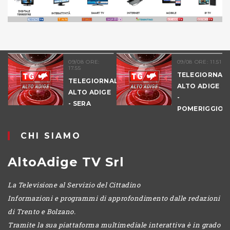
09/08 ORE:
09/08 ORE: 11.51
17.55
TELEGIORNAL
TELEGIORNALE
ALTO ADIGE
ALTO ADIGE
-
E
- SERA
POMERIGGIO
CHI SIAMO
AltoAdige TV Srl
La Televisione al Servizio del Cittadino
Informazioni e programmi di approfondimento dalle redazioni
di Trento e Bolzano.
Tramite la sua piattaforma multimediale interattiva è in grado