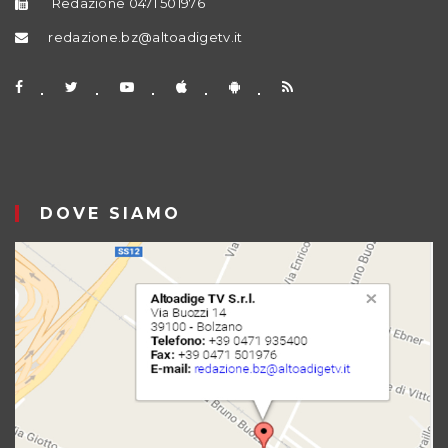
Redazione 0471 501976
redazione.bz@altoadigetv.it
DOVE SIAMO