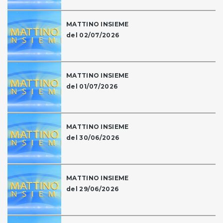
MATTINO INSIEME
del 02/07/2026
MATTINO INSIEME
del 01/07/2026
MATTINO INSIEME
del 30/06/2026
MATTINO INSIEME
del 29/06/2026