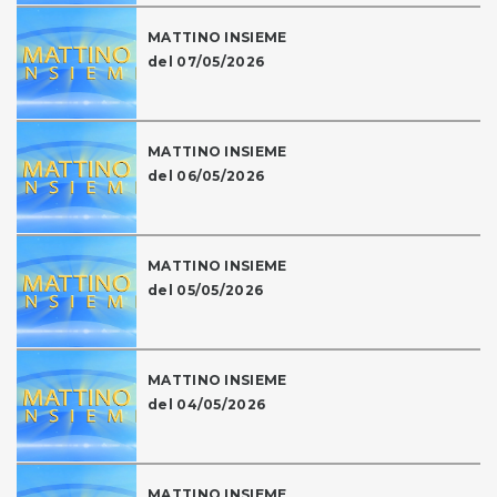
MATTINO INSIEME
del 07/05/2026
MATTINO INSIEME
del 06/05/2026
MATTINO INSIEME
del 05/05/2026
MATTINO INSIEME
del 04/05/2026
MATTINO INSIEME