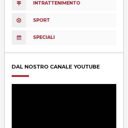
INTRATTENIMENTO
SPORT
SPECIALI
DAL NOSTRO CANALE YOUTUBE