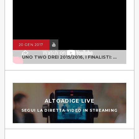
20 GEN 2017
UNO TWO DREI 2015/2016, I FINALISTI: CLASSE IV ALS ISTITUTO "DEGASPERI" BORGO VALSUGANA
ALTOADIGE LIVE
SEGUI LA DIRETTA VIDEO IN STREAMING