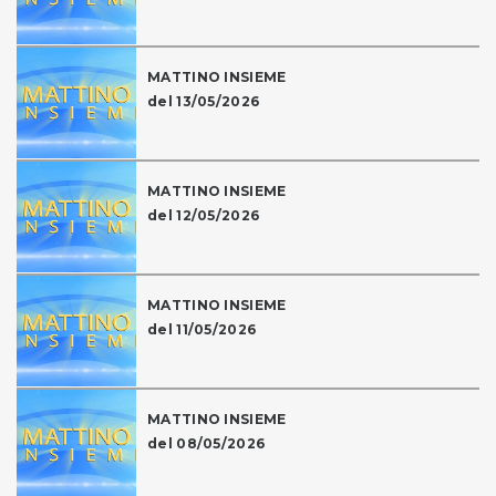
MATTINO INSIEME
del 13/05/2026
MATTINO INSIEME
del 12/05/2026
MATTINO INSIEME
del 11/05/2026
MATTINO INSIEME
del 08/05/2026