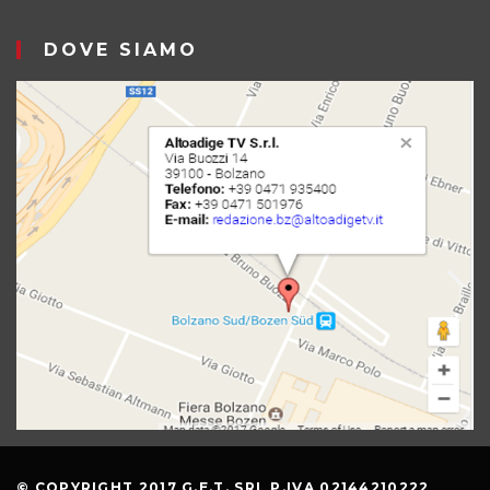
DOVE SIAMO
© COPYRIGHT 2017 G.E.T. SRL P.IVA 02144210222