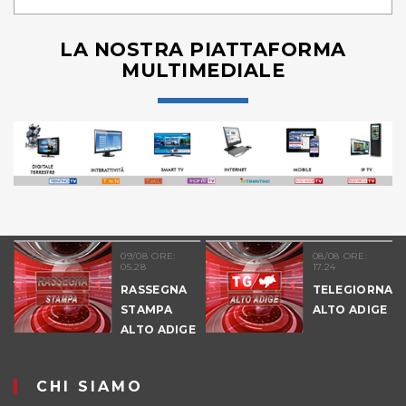
LA NOSTRA PIATTAFORMA
MULTIMEDIALE
09/08 ORE:
08/08 ORE:
08/
05.28
17.24
11.
RASSEGNA
TELEGIORNALE
TE
STAMPA
ALTO ADIGE
AL
ALTO ADIGE
-
PO
CHI SIAMO