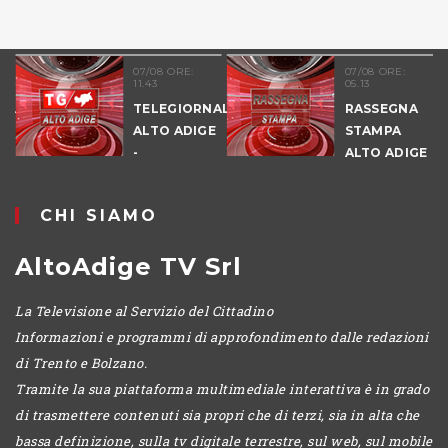
07/08 ORE:
07/08 ORE:
11.43
05.13
TELEGIORNALE
RASSEGNA
ALTO ADIGE
STAMPA
-
ALTO ADIGE
POMERIGGIO
CHI SIAMO
AltoAdige TV Srl
La Televisione al Servizio del Cittadino
Informazioni e programmi di approfondimento dalle redazioni
di Trento e Bolzano.
Tramite la sua piattaforma multimediale interattiva è in grado
di trasmettere contenuti sia propri che di terzi, sia in alta che
bassa definizione, sulla tv digitale terrestre, sul web, sul mobile