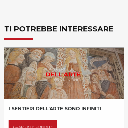
TI POTREBBE INTERESSARE
NTIERI DELL'ARTE SONO INFINITI
SKI 
RDA LE PUNTATE
GUA