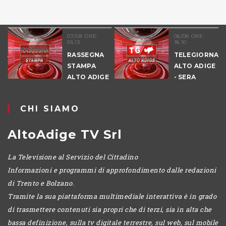
ORE:
06/08 ORE:
06/08 ORE:
18.10
11.46
EGNA
TELEGIORNALE
TELEGIO
PA
ALTO ADIGE
ALTO AD
 ADIGE
- SERA
-
POMERI
CHI SIAMO
AltoAdige TV Srl
La Televisione al Servizio del Cittadino
Informazioni e programmi di approfondimento dalle redazioni
di Trento e Bolzano.
Tramite la sua piattaforma multimediale interattiva è in grado
di trasmettere contenuti sia propri che di terzi, sia in alta che
bassa definizione, sulla tv digitale terrestre, sul web, sul mobile