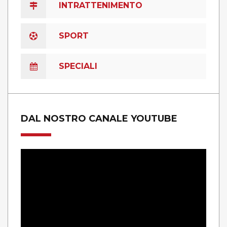
INTRATTENIMENTO
SPORT
SPECIALI
DAL NOSTRO CANALE YOUTUBE