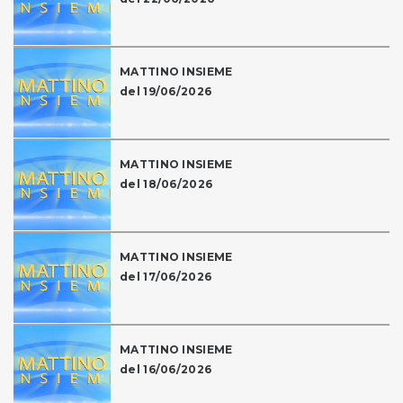
MATTINO INSIEME
del 19/06/2026
MATTINO INSIEME
del 18/06/2026
MATTINO INSIEME
del 17/06/2026
MATTINO INSIEME
del 16/06/2026