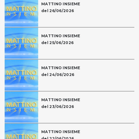
MATTINO INSIEME
del 26/06/2026
MATTINO INSIEME
del 25/06/2026
MATTINO INSIEME
del 24/06/2026
MATTINO INSIEME
del 23/06/2026
MATTINO INSIEME
del 22/06/2026