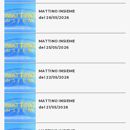
MATTINO INSIEME
del 26/05/2026
MATTINO INSIEME
del 25/05/2026
MATTINO INSIEME
del 22/05/2026
MATTINO INSIEME
del 21/05/2026