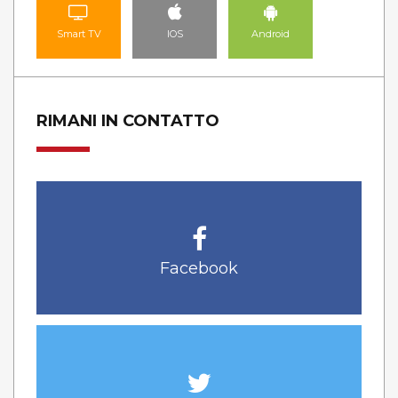
Smart TV
IOS
Android
RIMANI IN CONTATTO
Facebook