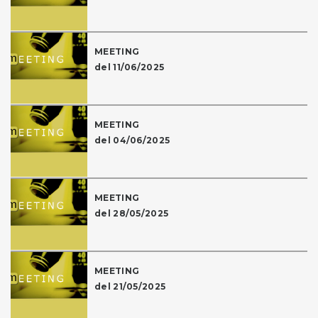
MEETING
del 11/06/2025
MEETING
del 04/06/2025
MEETING
del 28/05/2025
MEETING
del 21/05/2025