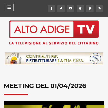
MEETING DEL 01/04/2026