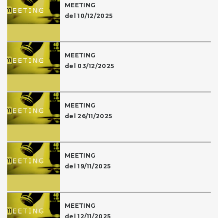
MEETING
del 10/12/2025
MEETING
del 03/12/2025
MEETING
del 26/11/2025
MEETING
del 19/11/2025
MEETING
del 12/11/2025