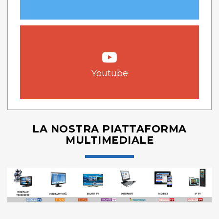
Youtube
LA NOSTRA PIATTAFORMA
MULTIMEDIALE