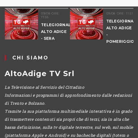
09/08 ORE:
09/08 ORE: 11.51
17.55
TELEGIORNALE
TELEGIORNALE
ALTO ADIGE
ALTO ADIGE
-
- SERA
POMERIGGIO
CHI SIAMO
AltoAdige TV Srl
La Televisione al Servizio del Cittadino
Informazioni e programmi di approfondimento dalle redazioni
di Trento e Bolzano.
Tramite la sua piattaforma multimediale interattiva è in grado
di trasmettere contenuti sia propri che di terzi, sia in alta che
bassa definizione, sulla tv digitale terrestre, sul web, sul mobile
(piattaforma Apple e Android) e su bacheche digitali (totem o