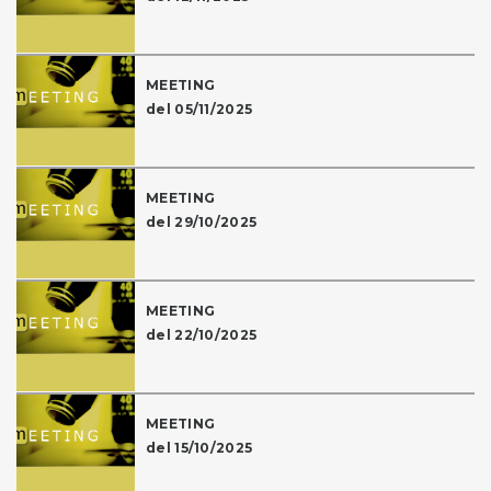
MEETING
del 05/11/2025
MEETING
del 29/10/2025
MEETING
del 22/10/2025
MEETING
del 15/10/2025