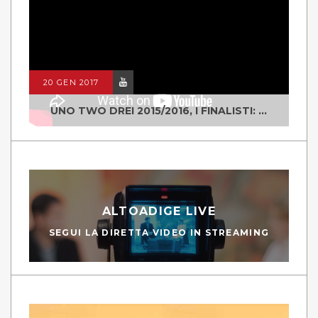
20 GEN 2017
UNO TWO DREI 2015/2016, I FINALISTI: CLASSE IV ALS ISTITUTO "DEGASPERI" BORGO VALSUGANA
ALTOADIGE LIVE
SEGUI LA DIRETTA VIDEO IN STREAMING