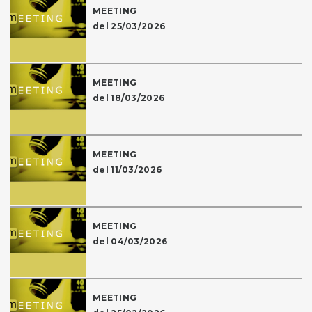
MEETING
del 25/03/2026
MEETING
del 18/03/2026
MEETING
del 11/03/2026
MEETING
del 04/03/2026
MEETING