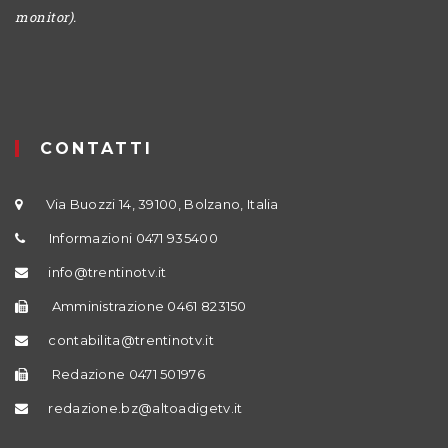
monitor).
CONTATTI
Via Buozzi 14, 39100, Bolzano, Italia
Informazioni 0471 935400
info@trentinotv.it
Amministrazione 0461 823150
contabilita@trentinotv.it
Redazione 0471 501976
redazione.bz@altoadigetv.it