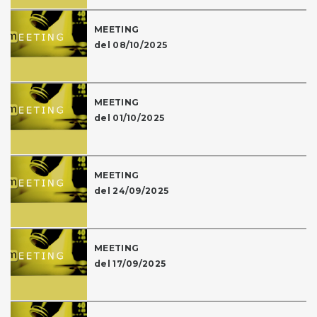
MEETING
del 08/10/2025
MEETING
del 01/10/2025
MEETING
del 24/09/2025
MEETING
del 17/09/2025