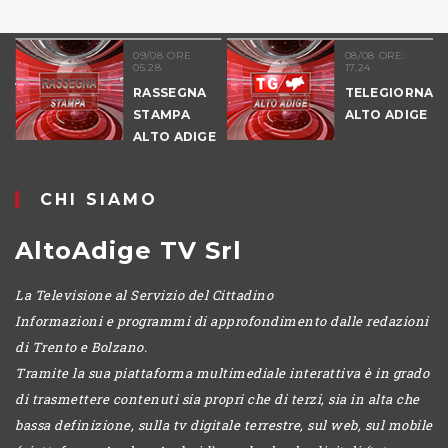
51
09/08 ORE:
08/08 ORE:
05.28
17.24
NALE
RASSEGNA
TELEGIORNAL
E
STAMPA
ALTO ADIGE
ALTO ADIGE
IO
CHI SIAMO
AltoAdige TV Srl
La Televisione al Servizio del Cittadino
Informazioni e programmi di approfondimento dalle redazioni
di Trento e Bolzano.
Tramite la sua piattaforma multimediale interattiva è in grado
di trasmettere contenuti sia propri che di terzi, sia in alta che
bassa definizione, sulla tv digitale terrestre, sul web, sul mobile