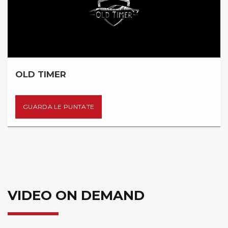
D TIMER
IN
UARDA LE PUNTATE
G
VIDEO ON DEMAND