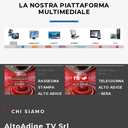
LA NOSTRA PIATTAFORMA
MULTIMEDIALE
07/08 ORE:
06/08 ORE:
05.13
18.10
LE
RASSEGNA
TELEGIORNALE
STAMPA
ALTO ADIGE
ALTO ADIGE
- SERA
CHI SIAMO
AltoAdige TV Srl