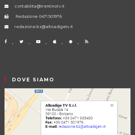
contabilita@trentinotv.it
Redazione 0471 501976
redazione.bz@altoadigetv.it
DOVE SIAMO