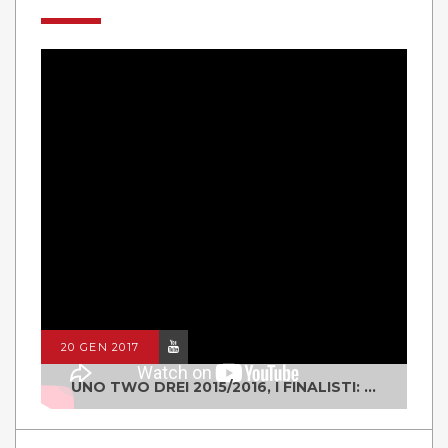
20 GEN 2017
UNO TWO DREI 2015/2016, I FINALISTI: CLASSE IV ALS ISTITUTO "DEGASPERI" BORGO VALSUGANA