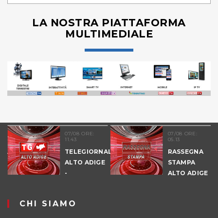
LA NOSTRA PIATTAFORMA
MULTIMEDIALE
07/08 ORE:
07/08 ORE:
11.43
05.13
NALE
TELEGIORNALE
RASSEGNA
E
ALTO ADIGE
STAMPA
-
ALTO ADIGE
POMERIGGIO
CHI SIAMO