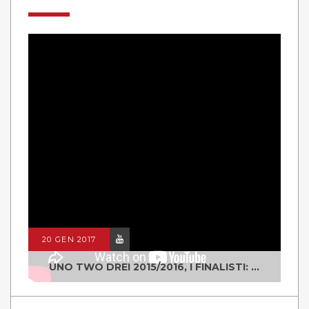
20 GEN 2017
UNO TWO DREI 2015/2016, I FINALISTI: CLASSE IV ALS ISTITUTO "DEGASPERI" BORGO VALSUGANA