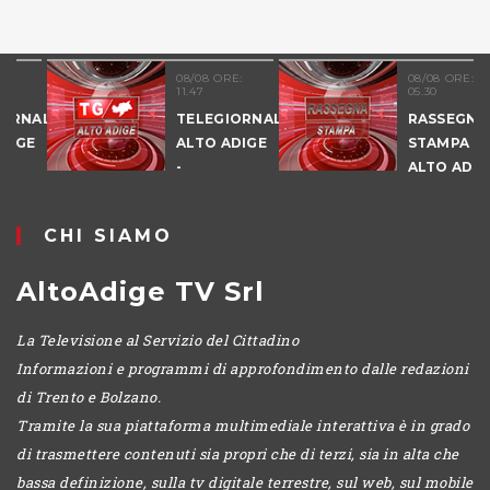
08/08 ORE:
08/08 ORE:
11.47
05.30
NALE
TELEGIORNALE
RASSEGNA
E
ALTO ADIGE
STAMPA
-
ALTO ADIGE
POMERIGGIO
CHI SIAMO
AltoAdige TV Srl
La Televisione al Servizio del Cittadino
Informazioni e programmi di approfondimento dalle redazioni
di Trento e Bolzano.
Tramite la sua piattaforma multimediale interattiva è in grado
di trasmettere contenuti sia propri che di terzi, sia in alta che
bassa definizione, sulla tv digitale terrestre, sul web, sul mobile