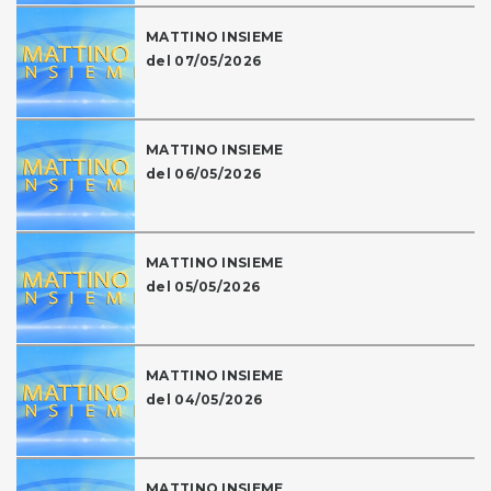
MATTINO INSIEME
del 07/05/2026
MATTINO INSIEME
del 06/05/2026
MATTINO INSIEME
del 05/05/2026
MATTINO INSIEME
del 04/05/2026
MATTINO INSIEME