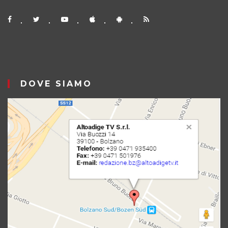
DOVE SIAMO