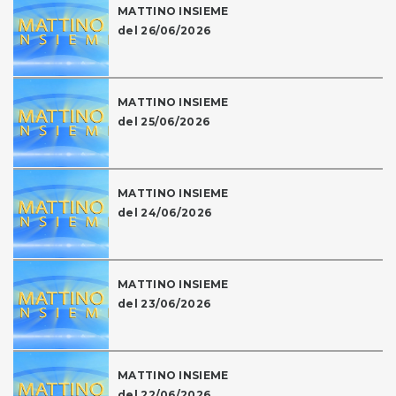
MATTINO INSIEME
del 26/06/2026
MATTINO INSIEME
del 25/06/2026
MATTINO INSIEME
del 24/06/2026
MATTINO INSIEME
del 23/06/2026
MATTINO INSIEME
del 22/06/2026