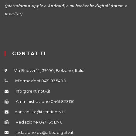
(piattaforma Apple e Android) e su bacheche digitali (totem o
monitor).
CONTATTI
Via Buozzi 14, 39100, Bolzano, Italia
Informazioni 0471 935400
info@trentinotv.it
Amministrazione 0461 823150
contabilita@trentinotv.it
Redazione 0471 501976
redazione.bz@altoadigetv.it