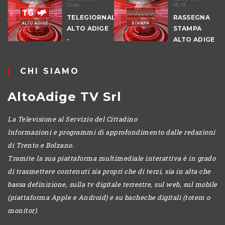
11.46
05.13
NALE
TELEGIORNALE
RASSEGNA
E
ALTO ADIGE
STAMPA
-
ALTO ADIGE
POMERIGGIO
CHI SIAMO
AltoAdige TV Srl
La Televisione al Servizio del Cittadino
Informazioni e programmi di approfondimento dalle redazioni
di Trento e Bolzano.
Tramite la sua piattaforma multimediale interattiva è in grado
di trasmettere contenuti sia propri che di terzi, sia in alta che
bassa definizione, sulla tv digitale terrestre, sul web, sul mobile
(piattaforma Apple e Android) e su bacheche digitali (totem o
monitor).