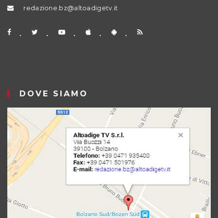
redazione.bz@altoadigetv.it
DOVE SIAMO