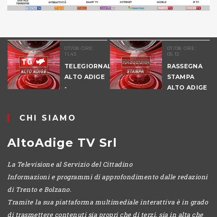
07/08 ORE:
07/08 ORE:
11.43
05.13
E
TELEGIORNALE
RASSEGNA
ALTO ADIGE
STAMPA
-
ALTO ADIGE
POMERIGGIO
CHI SIAMO
AltoAdige TV Srl
La Televisione al Servizio del Cittadino
Informazioni e programmi di approfondimento dalle redazioni
di Trento e Bolzano.
Tramite la sua piattaforma multimediale interattiva è in grado
di trasmettere contenuti sia propri che di terzi, sia in alta che