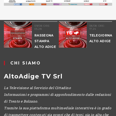
51
09/08 ORE:
08/08 ORE:
05.28
17.24
NALE
RASSEGNA
TELEGIORNAL
E
STAMPA
ALTO ADIGE
ALTO ADIGE
IO
CHI SIAMO
AltoAdige TV Srl
La Televisione al Servizio del Cittadino
Informazioni e programmi di approfondimento dalle redazioni
di Trento e Bolzano.
Tramite la sua piattaforma multimediale interattiva è in grado
di trasmettere contenuti sia propri che di terzi, sia in alta che