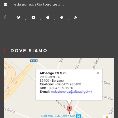
redazione.bz@altoadigetv.it
DOVE SIAMO