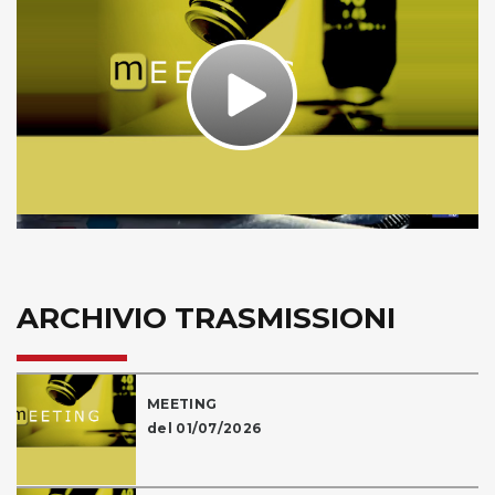
Play
Video
ARCHIVIO TRASMISSIONI
MEETING
del 01/07/2026