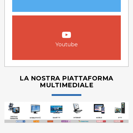
Youtube
LA NOSTRA PIATTAFORMA
MULTIMEDIALE