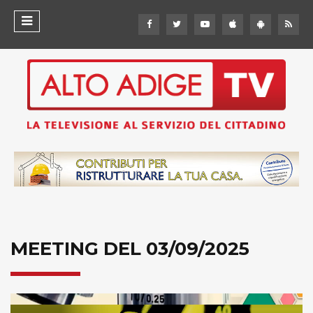
MEETING DEL 03/09/2025