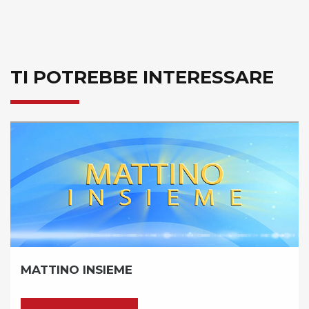
TI POTREBBE INTERESSARE
TINO INSIEME
STO