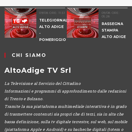
09/08 ORE: 11.51
09/08 ORE:
05.28
TELEGIORNALE
RASSEGNA
ALTO ADIGE
STAMPA
-
ALTO ADIGE
POMERIGGIO
CHI SIAMO
AltoAdige TV Srl
La Televisione al Servizio del Cittadino
Informazioni e programmi di approfondimento dalle redazioni
di Trento e Bolzano.
Tramite la sua piattaforma multimediale interattiva è in grado
di trasmettere contenuti sia propri che di terzi, sia in alta che
bassa definizione, sulla tv digitale terrestre, sul web, sul mobile
(piattaforma Apple e Android) e su bacheche digitali (totem o