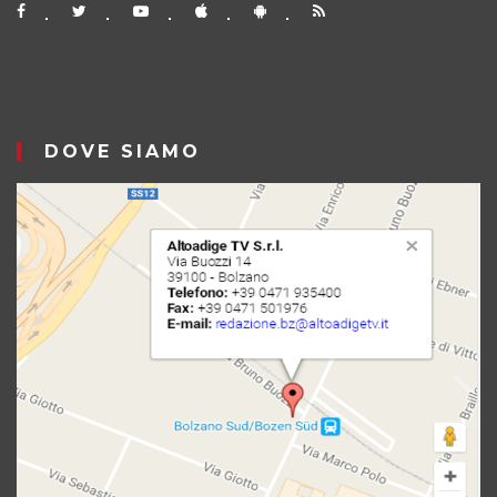
DOVE SIAMO