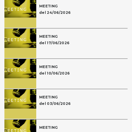
MEETING
del 24/06/2026
MEETING
del 17/06/2026
MEETING
del 10/06/2026
MEETING
del 03/06/2026
MEETING