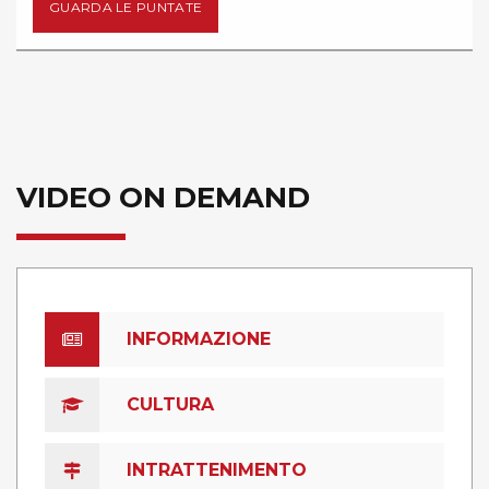
PUNTATE
GUARDA LE 
VIDEO ON DEMAND
INFORMAZIONE
CULTURA
INTRATTENIMENTO