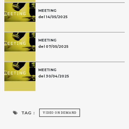
MEETING
del 14/05/2025
MEETING
del 07/05/2025
MEETING
del 30/04/2025
TAG :
VIDEO ON DEMAND