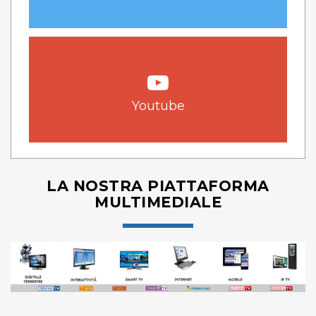
Youtube
LA NOSTRA PIATTAFORMA
MULTIMEDIALE