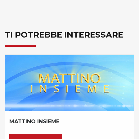
TI POTREBBE INTERESSARE
NSIEME
STORIE ITA