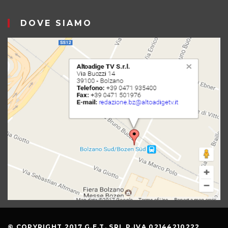
DOVE SIAMO
© COPYRIGHT 2017 G.E.T. SRL P.IVA 02144210222