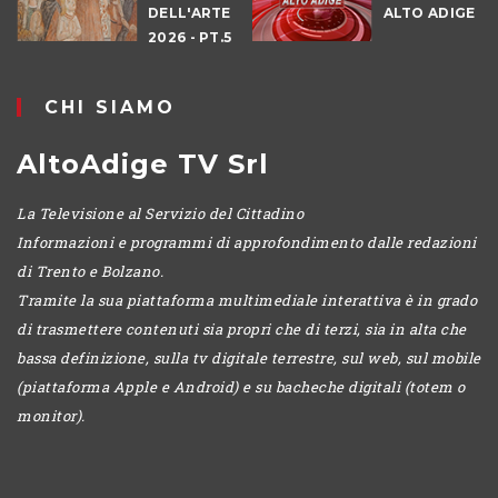
DELL'ARTE
ALTO ADIGE
E
2026 - PT.5
DENNO
CHI SIAMO
AltoAdige TV Srl
La Televisione al Servizio del Cittadino
Informazioni e programmi di approfondimento dalle redazioni
di Trento e Bolzano.
Tramite la sua piattaforma multimediale interattiva è in grado
di trasmettere contenuti sia propri che di terzi, sia in alta che
bassa definizione, sulla tv digitale terrestre, sul web, sul mobile
(piattaforma Apple e Android) e su bacheche digitali (totem o
monitor).