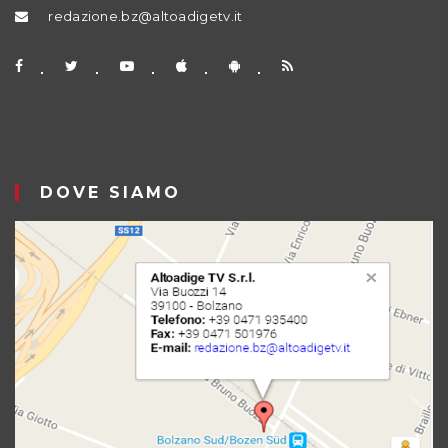
redazione.bz@altoadigetv.it
DOVE SIAMO