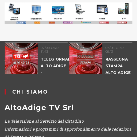
07/08 ORE:
07/08 ORE:
11.43
05.13
NALE
TELEGIORNALE
RASSEGNA
E
ALTO ADIGE
STAMPA
-
ALTO ADIGE
POMERIGGIO
CHI SIAMO
AltoAdige TV Srl
La Televisione al Servizio del Cittadino
Informazioni e programmi di approfondimento dalle redazioni
di Trento e Bolzano.