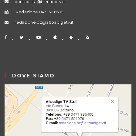
contabilita@trentinotv.it
Redazione 0471 501976
redazione.bz@altoadigetv.it
DOVE SIAMO