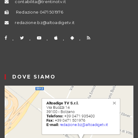
contabilita@trentinotv.it
Redazione 0471 501976
redazione.bz@altoadigetv.it
DOVE SIAMO