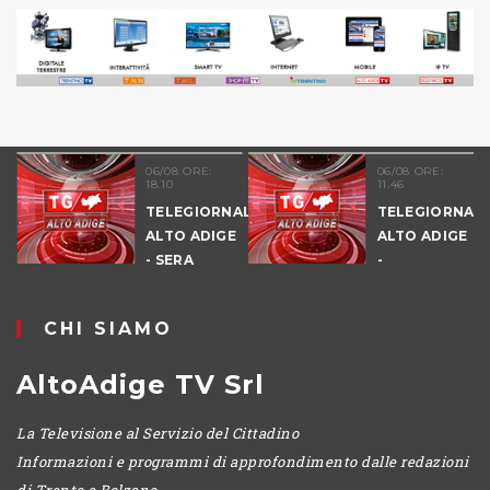
06/08 ORE:
06/08 ORE:
18.10
11.46
TELEGIORNALE
TELEGIORNAL
ALTO ADIGE
ALTO ADIGE
E
- SERA
-
POMERIGGIO
CHI SIAMO
AltoAdige TV Srl
La Televisione al Servizio del Cittadino
Informazioni e programmi di approfondimento dalle redazioni
di Trento e Bolzano.