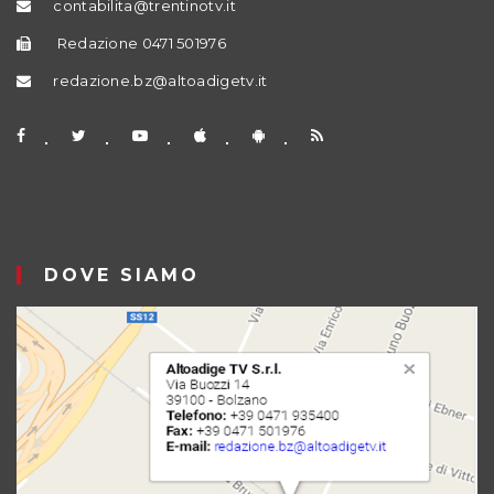
contabilita@trentinotv.it
Redazione 0471 501976
redazione.bz@altoadigetv.it
DOVE SIAMO