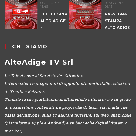
06/08 ORE:
06/08 ORE:
11.46
05.13
TELEGIORNALE
RASSEGNA
ALTO ADIGE
STAMPA
-
ALTO ADIGE
POMERIGGIO
CHI SIAMO
AltoAdige TV Srl
La Televisione al Servizio del Cittadino
Informazioni e programmi di approfondimento dalle redazioni
di Trento e Bolzano.
Tramite la sua piattaforma multimediale interattiva è in grado
di trasmettere contenuti sia propri che di terzi, sia in alta che
bassa definizione, sulla tv digitale terrestre, sul web, sul mobile
(piattaforma Apple e Android) e su bacheche digitali (totem o
monitor).