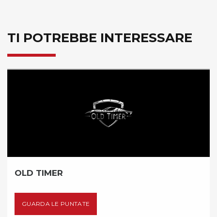
TI POTREBBE INTERESSARE
INSIEME CON 
TATE
GUARDA LE PUN