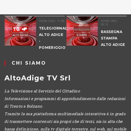
10/08 ORE: 11.38
10/08 ORE:
0
05.12
1
TELEGIORNALE
RASSEGNA
ALTO ADIGE
STAMPA
-
ALTO ADIGE
-
POMERIGGIO
CHI SIAMO
AltoAdige TV Srl
La Televisione al Servizio del Cittadino
Informazioni e programmi di approfondimento dalle redazioni
di Trento e Bolzano.
Tramite la sua piattaforma multimediale interattiva è in grado
di trasmettere contenuti sia propri che di terzi, sia in alta che
bassa definizione, sulla tv digitale terrestre, sul web, sul mobile